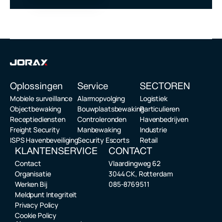
Oplossingen
Service 
SECTOREN
Mobiele surveillance
Alarmopvolging
Logistiek
Objectbewaking
Bouwplaatsbewaking
Particulieren
Receptiediensten
Controleronden
Havenbedrijven
Freight Security
Manbewaking
Industrie
ISPS Havenbeveiliging
Security Escorts
Retail
KLANTENSERVICE
CONTACT
Contact
Vlaardingweg 62
Organisatie
3044 CK, Rotterdam
Werken Bij
085-8769511
Meldpunt Integriteit
Privacy Policy
Cookie Policy