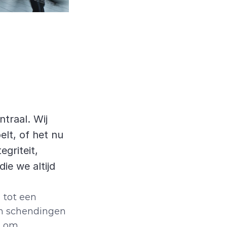
traal. Wij 
lt, of het nu 
griteit, 
e we altijd 
tot een 
n schendingen 
 om 