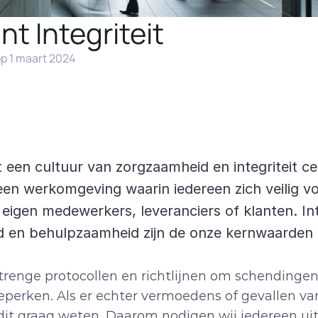
t Integriteit
op 1 maart 2024
t een cultuur van zorgzaamheid en integriteit cen
en werkomgeving waarin iedereen zich veilig voe
igen medewerkers, leveranciers of klanten. Inte
en behulpzaamheid zijn de onze kernwaarden di
trenge protocollen en richtlijnen om schendingen 
erken. Als er echter vermoedens of gevallen va
e dit graag weten. Daarom nodigen wij iedereen uit