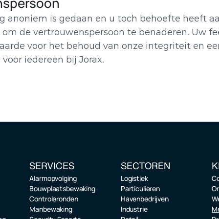
nspersoon
g anoniem is gedaan en u toch behoefte heeft aan
t om de vertrouwenspersoon te benaderen. Uw fee
arde voor het behoud van onze integriteit en een 
oor iedereen bij Jorax.
SERVICES
SECTOREN
K
e
Alarmopvolging
Logistiek
C
Bouwplaatsbewaking
Particulieren
Or
Controleronden
Havenbedrijven
We
Manbewaking
Industrie
Me