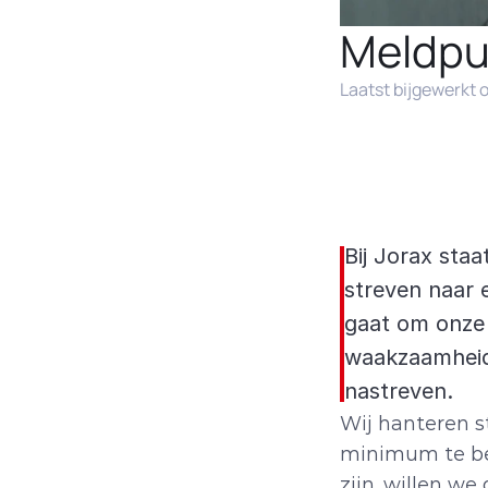
Meldpun
Laatst bijgewerkt 
Bij Jorax staa
streven naar e
gaat om onze e
waakzaamheid 
nastreven.
Wij hanteren s
minimum te bep
zijn, willen w