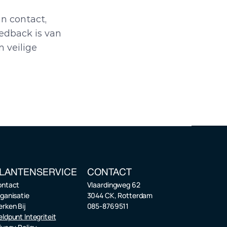
 contact, 
dback is van 
veilige 
LANTENSERVICE
CONTACT
ontact
Vlaardingweg 62
ganisatie
3044 CK, Rotterdam
rken Bij
085-8769511
ldpunt Integriteit