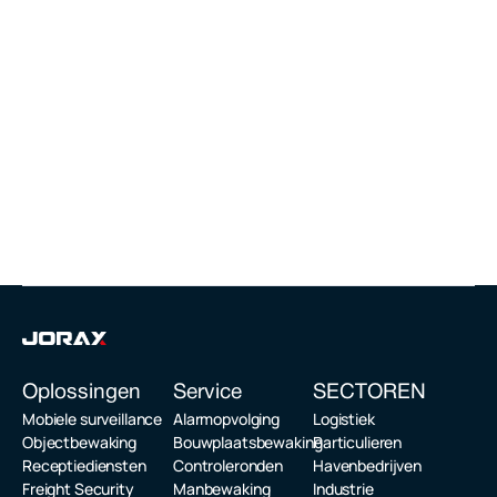
Havenbeveiliging
Onze deskundige havenbeveiligers 
garanderen topveiligheid volgens 
maritieme standaarden.
Lees verder >>
Oplossingen
Service 
SECTOREN
Mobiele surveillance
Alarmopvolging
Logistiek
Objectbewaking
Bouwplaatsbewaking
Particulieren
Receptiediensten
Controleronden
Havenbedrijven
Freight Security
Manbewaking
Industrie