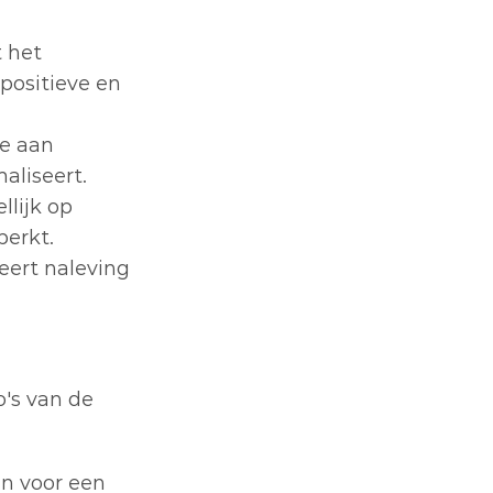
 het 
ositieve en 
e aan 
aliseert.
lijk op 
perkt.
ert naleving 
's van de 
n voor een 