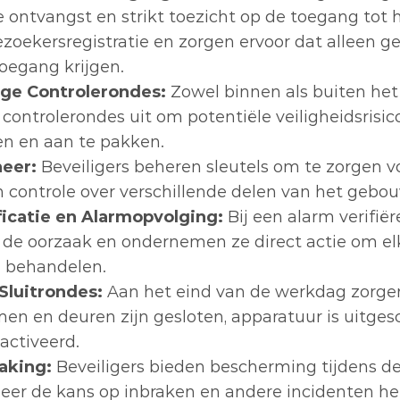
e ontvangst en strikt toezicht op de toegang tot 
zoekersregistratie en zorgen ervoor dat alleen ge
oegang krijgen.
ge Controlerondes:
 Zowel binnen als buiten het
 controlerondes uit om potentiële veiligheidsrisico’
ren en aan te pakken.
heer:
 Beveiligers beheren sleutels om te zorgen voo
 controle over verschillende delen van het gebou
icatie en Alarmopvolging:
 Bij een alarm verifiër
s de oorzaak en ondernemen ze direct actie om elk
te behandelen.
Sluitrondes:
 Aan het eind van de werkdag zorgen 
men en deuren zijn gesloten, apparatuur is uitges
activeerd.
aking:
 Beveiligers bieden bescherming tijdens de 
eer de kans op inbraken en andere incidenten het 