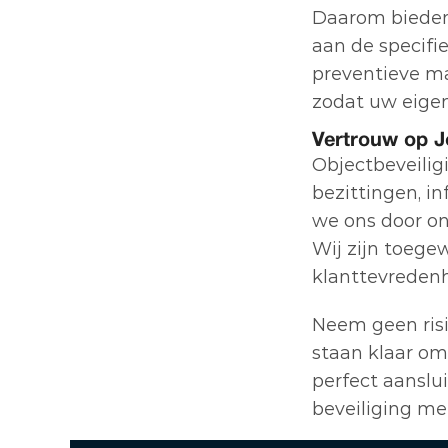
Daarom bieden
aan de specifie
preventieve m
zodat uw eige
Vertrouw op Jo
Objectbeveiligi
bezittingen, i
we ons door onz
Wij zijn toege
klanttevredenh
Neem geen risi
staan klaar om
perfect aanslui
beveiliging met