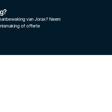
ng?
n manbewaking van Jorax? Neem 
nnismaking of offerte