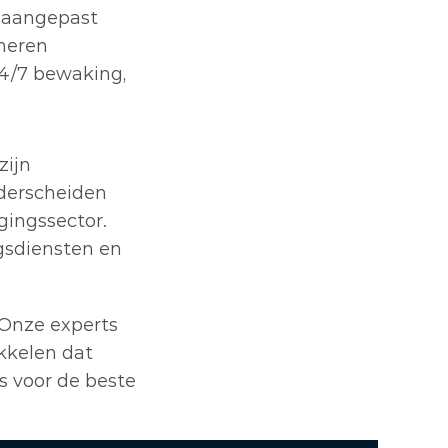
 aangepast 
neren 
/7 bewaking, 
ijn 
derscheiden 
ingssector. 
gsdiensten en 
Onze experts 
kelen dat 
s voor de beste 