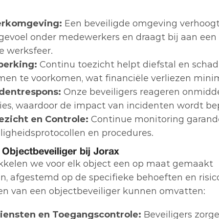
erkomgeving:
 Een beveiligde omgeving verhoogt
sgevoel onder medewerkers en draagt bij aan een p
e werksfeer.
erking:
 Continu toezicht helpt diefstal en schad
n te voorkomen, wat financiële verliezen minim
identrespons:
 Onze beveiligers reageren onmiddel
ies, waardoor de impact van incidenten wordt be
ezicht en Controle:
 Continue monitoring garande
iligheidsprotocollen en procedures.
Objectbeveiliger bij Jorax
ikkelen we voor elk object een op maat gemaakt 
n, afgestemd op de specifieke behoeften en risico
ken van een objectbeveiliger kunnen omvatten:
iensten en Toegangscontrole:
 Beveiligers zorge