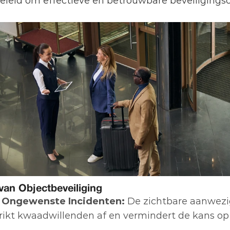
leid om effectieve en betrouwbare beveiligingso
van Objectbeveiliging
n Ongewenste Incidenten:
 De zichtbare aanwezi
hrikt kwaadwillenden af en vermindert de kans op