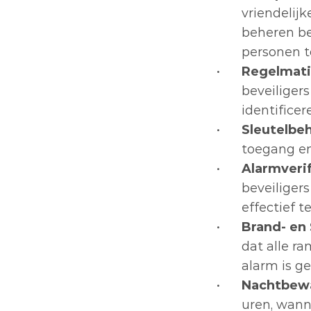
vriendelijk
beheren be
personen t
Regelmati
beveiligers
identifice
Sleutelbe
toegang en
Alarmverif
beveiliger
effectief 
Brand- en 
dat alle ra
alarm is ge
Nachtbew
uren, wann