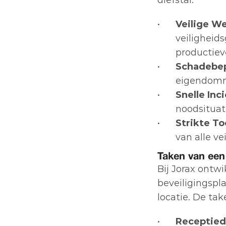
diefstal.
Veilige W
veiligheid
productiev
Schadebep
eigendomme
Snelle Inc
noodsituat
Strikte To
van alle ve
Taken van een 
Bij Jorax ontw
beveiligingspla
locatie. De ta
Receptied