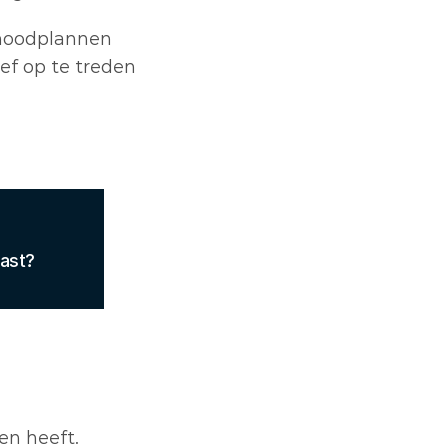
 noodplannen 
ief op te treden 
past?
n heeft. 