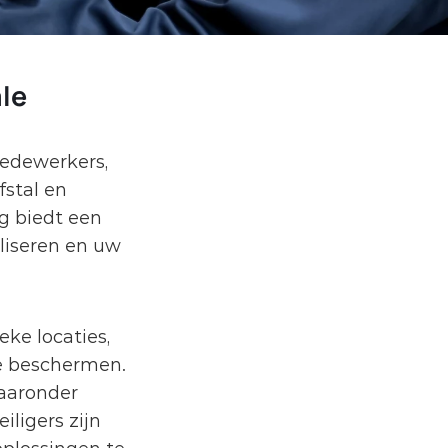
le 
edewerkers, 
stal en 
 biedt een 
liseren en uw 
ke locaties, 
e beschermen. 
aaronder 
igers zijn 