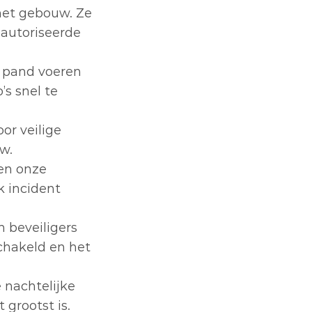
het gebouw. Ze 
autoriseerde 
 pand voeren 
s snel te 
r veilige 
w.
en onze 
 incident 
beveiligers 
chakeld en het 
nachtelijke 
grootst is.