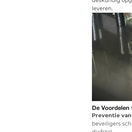
deskundig opge
leveren.
De Voordelen 
Preventie va
beveiligers sc