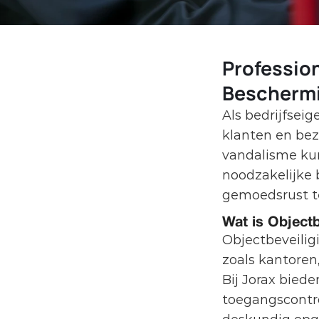
Profession
Bescherm
Als bedrijfsei
klanten en bezi
vandalisme kun
noodzakelijke b
gemoedsrust t
Wat is Objectb
Objectbeveiligi
zoals kantoren
Bij Jorax bied
toegangscontro